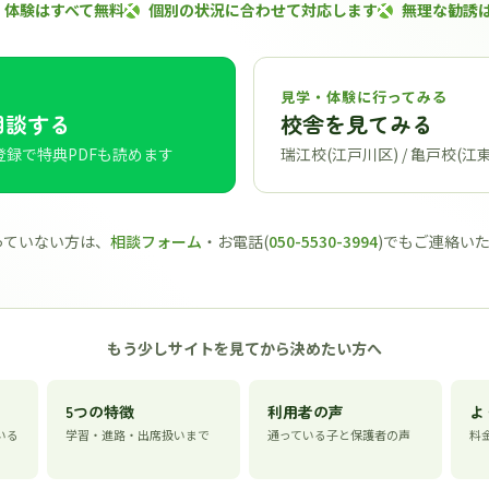
・体験はすべて無料
個別の状況に合わせて対応します
無理な勧誘
見学・体験に行ってみる
相談する
校舎を見てみる
登録で特典PDFも読めます
瑞江校(江戸川区) / 亀戸校(江
使っていない方は、
相談フォーム
・お電話(
050-5530-3994
)でもご連絡い
もう少しサイトを見てから決めたい方へ
5つの特徴
利用者の声
よ
いる
学習・進路・出席扱いまで
通っている子と保護者の声
料