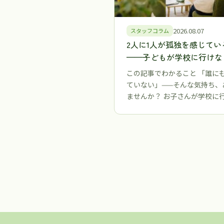
2026.08.07
スタッフコラム
2人に1人が孤独を感じてい
——子どもが学校に行けな
ったとき、保護者が「つな
この記事でわかること 「誰に
る場所」を持つことが大切
ていない」——そんな気持ち、
由【江戸川区・江東区】
ませんか？ お子さんが学校に
くなったとき、まず頭…