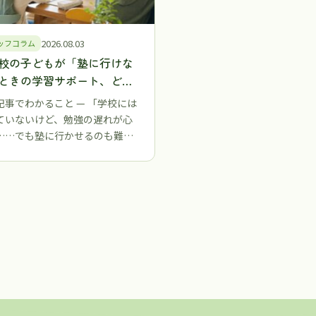
2026.08.03
ッフコラム
校の子どもが「塾に行けな
ときの学習サポート、どう
る？ フリースクールという
記事でわかること — 「学校には
の選択肢【江戸川区・江東
ていないけど、勉強の遅れが心
……でも塾に行かせるのも難し
」 …