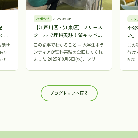
2026.08.06
お知らせ
スタ
【江戸川区・江東区】フリース
る
不登
クールで理科実験！紫キャベツ
くな
い」
の色が変わる不思議を大学生ボ
がれ
考え
この記事でわかること — 大学生ボラ
も話せ
この
ランティアと体験しました
な理
第三
ンティアが理科実験を企画してくれ
あり
行け
区】
ました 2025年8月6日(水)、フリー…
行けな
配で
くて
ブログトップへ戻る