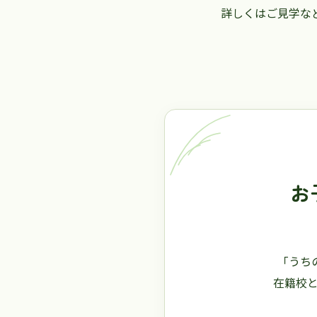
詳しくはご見学な
お
「うち
在籍校