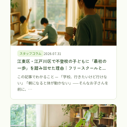
スタッフコラム
2026.07.31
江東区・江戸川区で不登校の子どもに「最初の
一歩」を踏み出せた理由｜フリースクールとい
う選択肢
この記事でわかること — 「学校、行きたいけど行けな
い」「朝になると体が動かない」——そんなお子さんを
前に、…