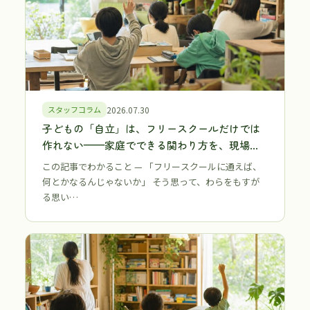
スタッフコラム
2026.07.30
子どもの「自立」は、フリースクールだけでは
作れない——家庭でできる関わり方を、現場ス
タッフが正直に伝える【江戸川区・江東区 不登
この記事でわかること — 「フリースクールに通えば、
校・行き渋り
何とかなるんじゃないか」 そう思って、わらをもすが
る思い…