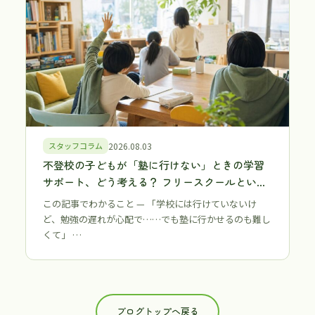
スタッフコラム
2026.08.03
不登校の子どもが「塾に行けない」ときの学習
サポート、どう考える？ フリースクールという
第三の選択肢【江戸川区・江東区】
この記事でわかること — 「学校には行けていないけ
ど、勉強の遅れが心配で……でも塾に行かせるのも難し
くて」 …
ブログトップへ戻る