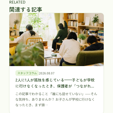
RELATED
関連する記事
スタッフコラム
2026.08.07
2人に1人が孤独を感じている——子どもが学校
に行けなくなったとき、保護者が「つながれる
場所」を持つことが大切な理由【江戸川区・江
この記事でわかること 「誰にも話せていない」——そん
東区】
な気持ち、ありませんか？ お子さんが学校に行けなく
なったとき、まず頭…