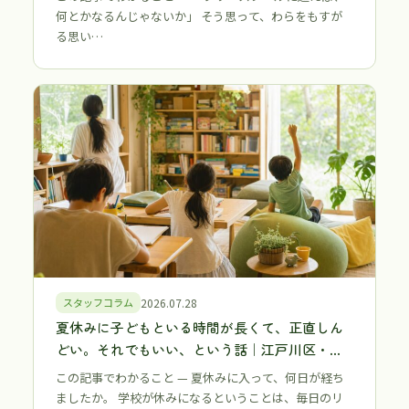
校・行き渋り
何とかなるんじゃないか」 そう思って、わらをもすが
る思い…
スタッフコラム
2026.07.28
夏休みに子どもといる時間が長くて、正直しん
どい。それでもいい、という話｜江戸川区・江
東区 不登校・行き渋りの保護者へ
この記事でわかること — 夏休みに入って、何日が経ち
ましたか。 学校が休みになるということは、毎日のリ