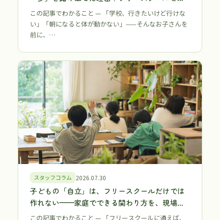
う選択肢
この記事でわかること — 「学校、行きたいけど行けな
い」「朝になると体が動かない」——そんなお子さんを
前に、…
スタッフコラム
2026.07.30
子どもの「自立」は、フリースクールだけでは
作れない——家庭でできる関わり方を、現場ス
タッフが正直に伝える【江戸川区・江東区 不登
この記事でわかること — 「フリースクールに通えば、