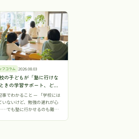
2026.08.03
ッフコラム
校の子どもが「塾に行けな
ときの学習サポート、どう
る？ フリースクールという
記事でわかること — 「学校には
の選択肢【江戸川区・江東
ていないけど、勉強の遅れが心
……でも塾に行かせるのも難し
」 …