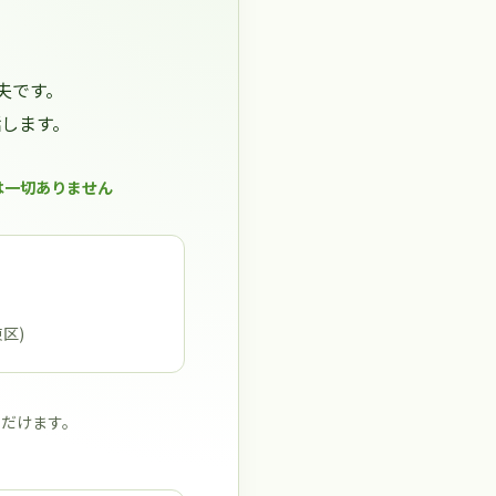
夫です。
します。
は一切ありません
東区)
ただけます。