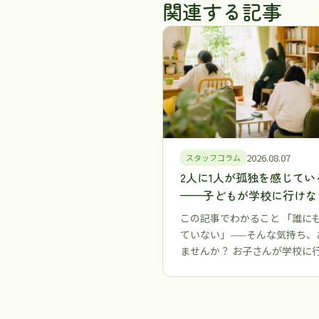
関連する記事
2026.08.07
スタッフコラム
2人に1人が孤独を感じてい
——子どもが学校に行けな
ったとき、保護者が「つな
この記事でわかること 「誰に
る場所」を持つことが大切
ていない」——そんな気持ち、
由【江戸川区・江東区】
ませんか？ お子さんが学校に
くなったとき、まず頭…