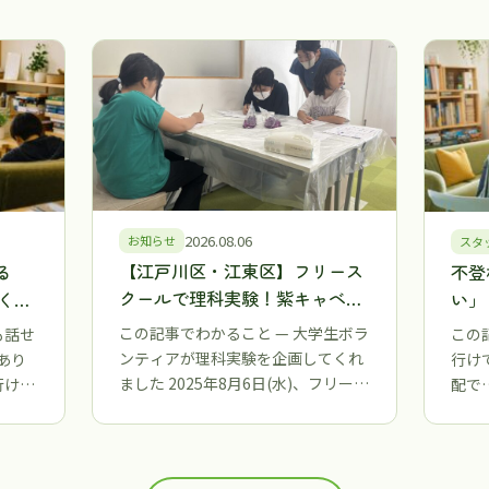
2026.08.06
お知らせ
スタ
【江戸川区・江東区】フリース
る
不登
クールで理科実験！紫キャベツ
くな
い」
の色が変わる不思議を大学生ボ
がれ
考え
この記事でわかること — 大学生ボラ
も話せ
この
ランティアと体験しました
な理
第三
ンティアが理科実験を企画してくれ
あり
行け
区】
ました 2025年8月6日(水)、フリー…
行けな
配で
くて